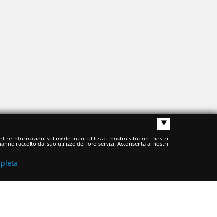
▴
ltre informazioni sul modo in cui utilizza il nostro sito con i nostri
anno raccolto dal suo utilizzo dei loro servizi. Acconsenta ai nostri
mpleta
I