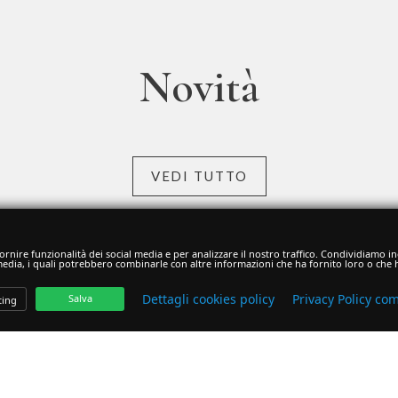
Novità
VEDI TUTTO
rnire funzionalità dei social media e per analizzare il nostro traffico. Condividiamo ino
 media, i quali potrebbero combinarle con altre informazioni che ha fornito loro o che h
Dettagli cookies policy
Privacy Policy co
Salva
ing
SALDATRIC