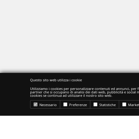
Questo sito web utilizza i cookie
Utilizziamo i cookies per personalizzare contenuti ed annunci, per fo
partner che si occupano di analisi dei dati web, pubblicità e social
cookies se continua ad utilizzare il nostro sito web.
Necessario
Preferenze
Statistiche
Market
CATEGORIE