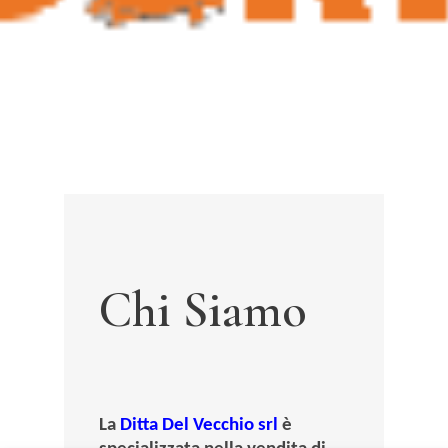
Chi Siamo
La
Ditta Del Vecchio srl
è